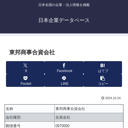
日本全国の企業・法人情報を掲載
日本企業データベース
東邦商事合資会社
X
Facebook
はてブ
Pocket
LINE
コピー
2024.10.24
名称
東邦商事合資会社
会社種別
合資会社
郵便番号
0970000