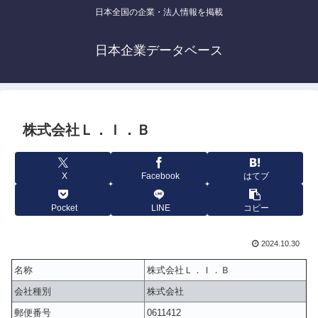
日本全国の企業・法人情報を掲載
日本企業データベース
株式会社Ｌ．Ｉ．Ｂ
X
Facebook
はてブ
Pocket
LINE
コピー
2024.10.30
名称
株式会社Ｌ．Ｉ．Ｂ
会社種別
株式会社
郵便番号
0611412