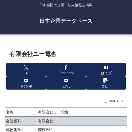
日本全国の企業・法人情報を掲載
日本企業データベース
有限会社ユー電舎
X
Facebook
はてブ
Pocket
LINE
コピー
2024.11.09
名称
有限会社ユー電舎
会社種別
有限会社
郵便番号
0890552