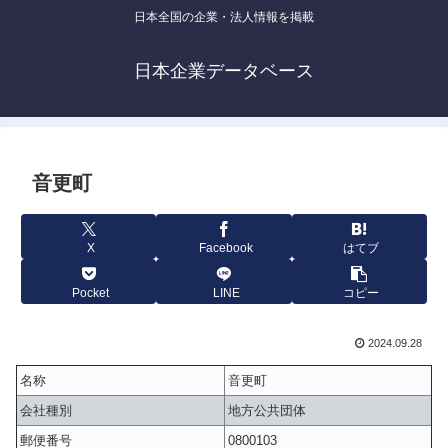
日本全国の企業・法人情報を掲載
日本企業データベース
音更町
X
Facebook
はてブ
Pocket
LINE
コピー
2024.09.28
名称
音更町
会社種別
地方公共団体
郵便番号
0800103