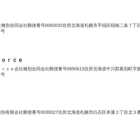
別合同会社郵便番号0060032住所北海道札幌市手稲区稲穂二条７丁目１１
番号
ｆｏｒｃｅ
ｃｅ会社種別合同会社郵便番号0890613住所北海道中川郡幕別町字新川６
番号
有限会社郵便番号0030027住所北海道札幌市白石区本通２丁目北３番８号