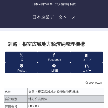
日本全国の企業・法人情報を掲載
日本企業データベース
釧路・根室広域地方税滞納整理機構
X
Facebook
はてブ
Pocket
LINE
コピー
2024.09.28
名称
釧路・根室広域地方税滞納整理機構
会社種別
地方公共団体
郵便番号
0850835