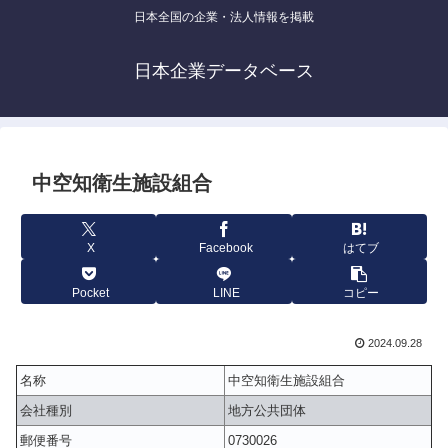
日本全国の企業・法人情報を掲載
日本企業データベース
中空知衛生施設組合
X
Facebook
はてブ
Pocket
LINE
コピー
2024.09.28
名称
中空知衛生施設組合
会社種別
地方公共団体
郵便番号
0730026