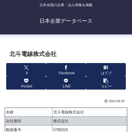
日本全国の企業・法人情報を掲載
日本企業データベース
北斗電線株式会社
X
Facebook
はてブ
Pocket
LINE
コピー
2024.09.28
名称
北斗電線株式会社
会社種別
株式会社
郵便番号
0788324