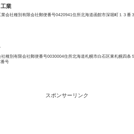
フ工業
会社種別有限会社郵便番号0420941住所北海道函館市深堀町１３番３５号
ン
種別有限会社郵便番号0030004住所北海道札幌市白石区東札幌四条５丁目
X番号
スポンサーリンク