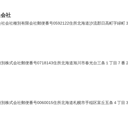
限会社
会社種別有限会社郵便番号0592122住所北海道沙流郡日高町字緑町３９番
株式会社郵便番号0718143住所北海道旭川市春光台三条１丁目７番２５号
株式会社郵便番号0060015住所北海道札幌市手稲区富丘五条４丁目３番１