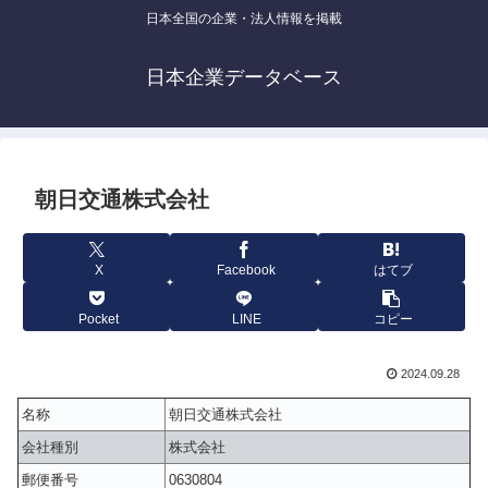
日本全国の企業・法人情報を掲載
日本企業データベース
朝日交通株式会社
X
Facebook
はてブ
Pocket
LINE
コピー
2024.09.28
名称
朝日交通株式会社
会社種別
株式会社
郵便番号
0630804