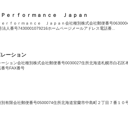
 Ｐｅｒｆｏｒｍａｎｃｅ Ｊａｐａｎ
ｅｒｆｏｒｍａｎｃｅ Ｊａｐａｎ会社種別株式会社郵便番号06300
人番号7430001079216ホームページメールアドレス電話番...
ポレーション
ション会社種別株式会社郵便番号0030027住所北海道札幌市白石区本通１
番号FAX番号
有限会社郵便番号0500074住所北海道室蘭市中島町２丁目７番１０号法人