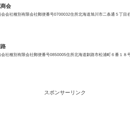
蔵商会
会社種別有限会社郵便番号0700032住所北海道旭川市二条通５丁目右１０
釧路
社種別有限会社郵便番号0850005住所北海道釧路市松浦町６番１８号法人
スポンサーリンク