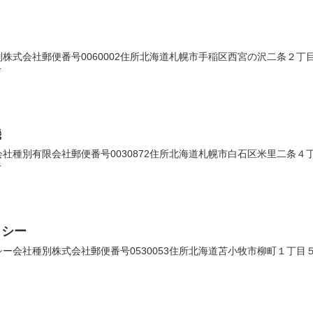
式会社郵便番号0060002住所北海道札幌市手稲区西宮の沢二条２丁目２番
号
機
種別有限会社郵便番号0030872住所北海道札幌市白石区米里二条４丁目４
号
・シー
会社種別株式会社郵便番号0530053住所北海道苫小牧市柳町１丁目５番１