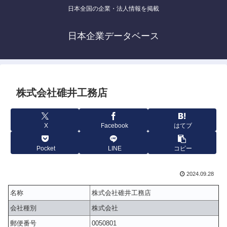
日本全国の企業・法人情報を掲載
日本企業データベース
株式会社碓井工務店
X
Facebook
はてブ
Pocket
LINE
コピー
2024.09.28
名称
株式会社碓井工務店
会社種別
株式会社
郵便番号
0050801