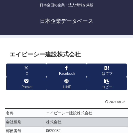
日本全国の企業・法人情報を掲載
日本企業データベース
エイビーシー建設株式会社
X
Facebook
はてブ
Pocket
LINE
コピー
2024.09.28
名称
エイビーシー建設株式会社
会社種別
株式会社
郵便番号
0620032