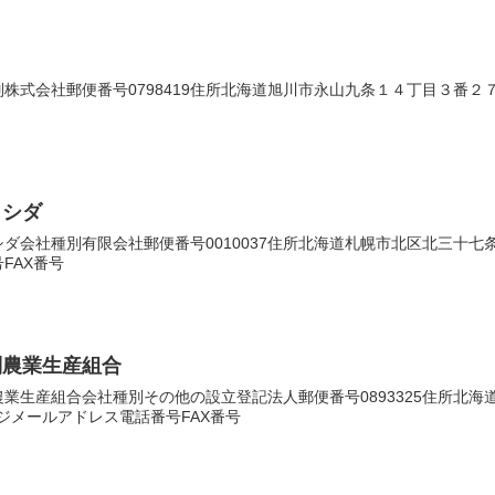
式会社郵便番号0798419住所北海道旭川市永山九条１４丁目３番２７号法
イシダ
会社種別有限会社郵便番号0010037住所北海道札幌市北区北三十七条西８
FAX番号
別農業生産組合
業生産組合会社種別その他の設立登記法人郵便番号0893325住所北
ムページメールアドレス電話番号FAX番号