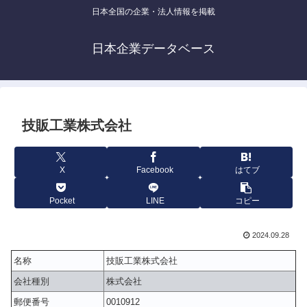
日本全国の企業・法人情報を掲載
日本企業データベース
技販工業株式会社
X
Facebook
はてブ
Pocket
LINE
コピー
2024.09.28
名称
技販工業株式会社
会社種別
株式会社
郵便番号
0010912