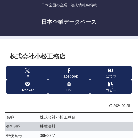
日本全国の企業・法人情報を掲載
日本企業データベース
株式会社小松工務店
X
Facebook
はてブ
Pocket
LINE
コピー
2024.09.28
名称
株式会社小松工務店
会社種別
株式会社
郵便番号
0650027