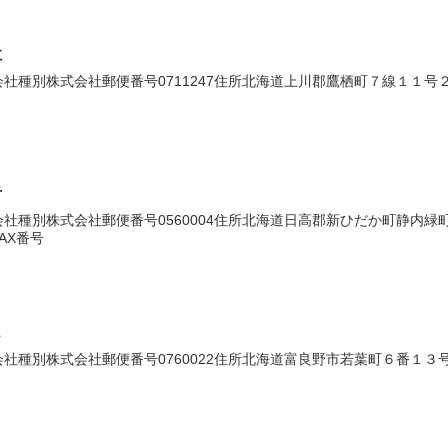
社
種別株式会社郵便番号0711247住所北海道上川郡鷹栖町７線１１号２番地
告
種別株式会社郵便番号0560004住所北海道日高郡新ひだか町静内緑町１丁
AX番号
ス
種別株式会社郵便番号0760022住所北海道富良野市若葉町６番１３号法人