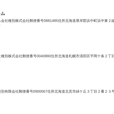
ーム
社種別株式会社郵便番号0881485住所北海道厚岸郡浜中町浜中東２線４２
号
別株式会社郵便番号0040880住所北海道札幌市清田区平岡十条２丁目４番
号
有限会社郵便番号0900067住所北海道北見市緑ケ丘３丁目２番２３号法人