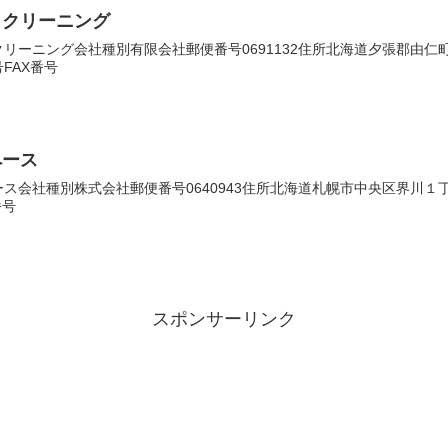
イクリーニング
ーニング会社種別有限会社郵便番号0691132住所北海道夕張郡由仁町三川
FAX番号
ペース
会社種別株式会社郵便番号0640943住所北海道札幌市中央区界川１丁目１
番号
スポンサーリンク