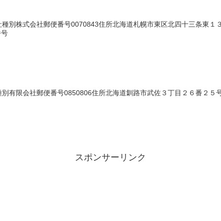
別株式会社郵便番号0070843住所北海道札幌市東区北四十三条東１３丁目
番号
有限会社郵便番号0850806住所北海道釧路市武佐３丁目２６番２５号法人
スポンサーリンク