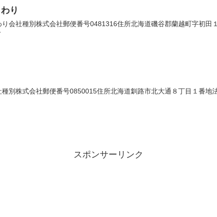
まわり
会社種別株式会社郵便番号0481316住所北海道磯谷郡蘭越町字初田１７２
号
別株式会社郵便番号0850015住所北海道釧路市北大通８丁目１番地法人番
スポンサーリンク