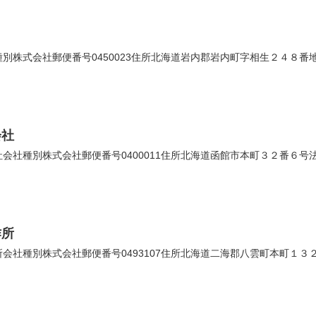
株式会社郵便番号0450023住所北海道岩内郡岩内町字相生２４８番地の１
会社
社種別株式会社郵便番号0400011住所北海道函館市本町３２番６号法人番
作所
社種別株式会社郵便番号0493107住所北海道二海郡八雲町本町１３２番地