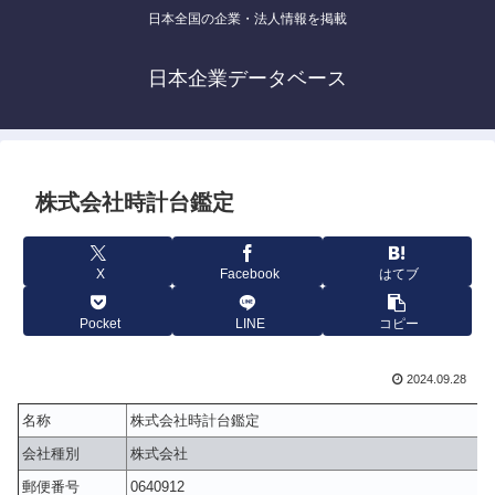
日本全国の企業・法人情報を掲載
日本企業データベース
株式会社時計台鑑定
X
Facebook
はてブ
Pocket
LINE
コピー
2024.09.28
名称
株式会社時計台鑑定
会社種別
株式会社
郵便番号
0640912