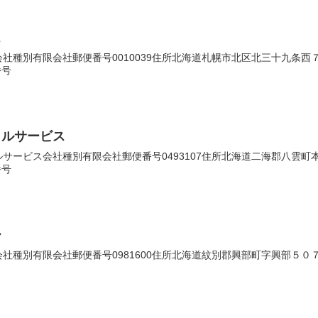
ス
種別有限会社郵便番号0010039住所北海道札幌市北区北三十九条西７丁目
番号
タルサービス
ービス会社種別有限会社郵便番号0493107住所北海道二海郡八雲町本町１
番号
ー
種別有限会社郵便番号0981600住所北海道紋別郡興部町字興部５０７番地