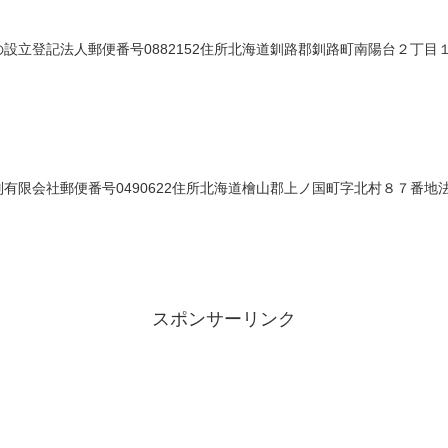
立登記法人郵便番号0882152住所北海道釧路郡釧路町南陽台２丁目１番地
限会社郵便番号0490622住所北海道檜山郡上ノ国町字北村８７番地法人番
スポンサーリンク