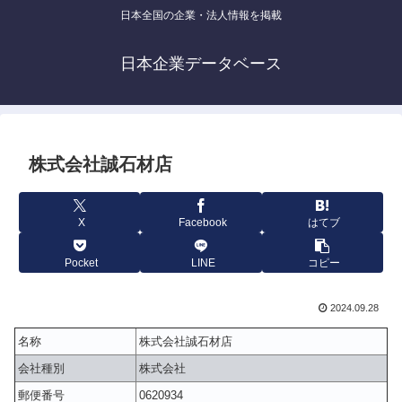
日本全国の企業・法人情報を掲載
日本企業データベース
株式会社誠石材店
X
Facebook
はてブ
Pocket
LINE
コピー
2024.09.28
名称
株式会社誠石材店
会社種別
株式会社
郵便番号
0620934