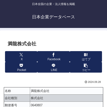
日本全国の企業・法人情報を掲載
日本企業データベース
満龍株式会社
X
Facebook
はてブ
Pocket
LINE
コピー
2024.09.28
名称
満龍株式会社
会社種別
株式会社
郵便番号
0640807