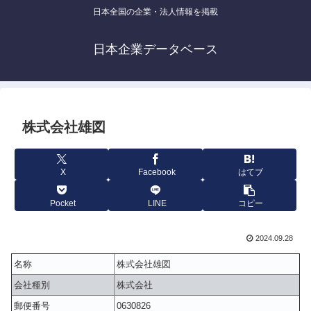
日本全国の企業・法人情報を掲載
日本企業データベース
株式会社雄図
X
Facebook
はてブ
Pocket
LINE
コピー
2024.09.28
名称
株式会社雄図
会社種別
株式会社
郵便番号
0630826