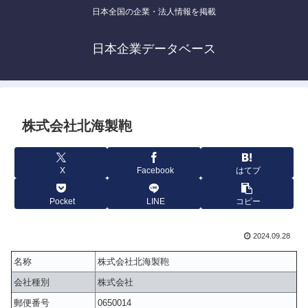
日本全国の企業・法人情報を掲載
日本企業データベース
株式会社北海製鞄
X
Facebook
はてブ
Pocket
LINE
コピー
2024.09.28
名称
株式会社北海製鞄
会社種別
株式会社
郵便番号
0650014