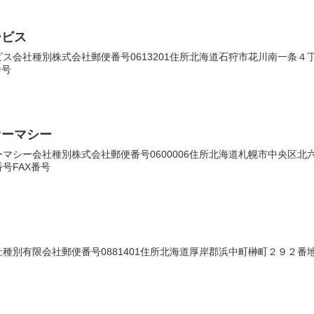
ービス
会社種別株式会社郵便番号0613201住所北海道石狩市花川南一条４丁目１
番号
ァーマシー
シー会社種別株式会社郵便番号0600006住所北海道札幌市中央区北六条西
号FAX番号
別有限会社郵便番号0881401住所北海道厚岸郡浜中町榊町２９２番地法人