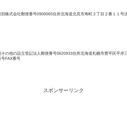
株式会社郵便番号0900065住所北海道北見市寿町２丁目２番１１号法人番
の他の設立登記法人郵便番号0620933住所北海道札幌市豊平区平岸三条１
号FAX番号
スポンサーリンク