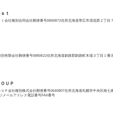
ｅｓｔ
会社種別合同会社郵便番号0800872住所北海道帯広市清流西２丁目７番地
有限会社郵便番号0880622住所北海道釧路郡釧路町木場３丁目１番法人番
ＲＯＵＰ
ＵＰ会社種別株式会社郵便番号0640807住所北海道札幌市中央区南
ムページメールアドレス電話番号FAX番号