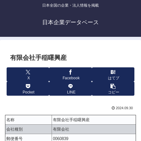
日本全国の企業・法人情報を掲載
日本企業データベース
有限会社手稲曙興産
X
Facebook
はてブ
Pocket
LINE
コピー
2024.09.30
名称
有限会社手稲曙興産
会社種別
有限会社
郵便番号
0060839